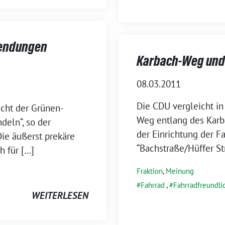
wendungen
Karbach-Weg und
08.03.2011
Die CDU vergleicht i
icht der Grünen-
Weg entlang des Karba
ndeln“, so der
der Einrichtung der F
Die äußerst prekäre
“Bachstraße/Hüffer Str
h für […]
Fraktion
,
Meinung
Fahrrad
,
Fahrradfreundli
WEITERLESEN