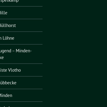
Espelkamp
ille
üllhorst
n Löhne
ugend – Minden-
ke
iste Vlotho
Lübbecke
Minden