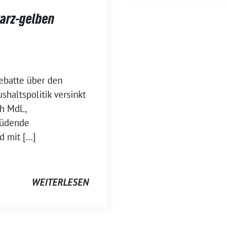
warz-gelben
ebatte über den
shaltspolitik versinkt
eh MdL,
müdende
d mit […]
WEITERLESEN