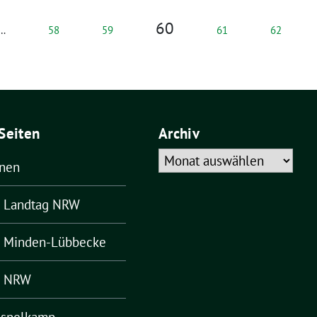
60
…
58
59
61
62
Seiten
Archiv
Archiv
ünen
– Landtag NRW
– Minden-Lübbecke
– NRW