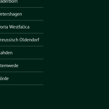
Paderborn
Petershagen
orta Westfalica
reussisch Oldendorf
Rahden
Stemwede
örde