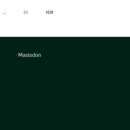
…
65
VOR
Mastodon