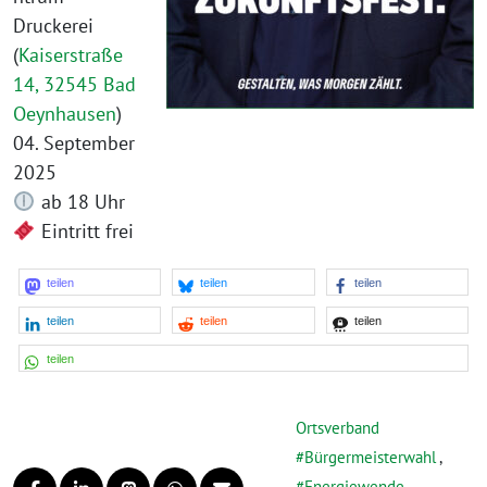
Druckerei
(
Kaiserstraße
14, 32545 Bad
Oeynhausen
)
04. September
2025
ab 18 Uhr
Eintritt frei
teilen
teilen
teilen
teilen
teilen
teilen
teilen
Ortsverband
Bürgermeisterwahl
,
Energiewende
,