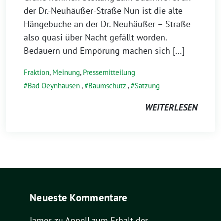
der Dr.-Neuhäußer-Straße Nun ist die alte
Hängebuche an der Dr. Neuhäußer – Straße
also quasi über Nacht gefällt worden.
Bedauern und Empörung machen sich […]
Fraktion
,
Meinung
,
Pressemitteilung
Bad Oeynhausen
,
Baumschutz
,
Satzung
WEITERLESEN
Neueste Kommentare
James
zu
Appell zum Erhalt der