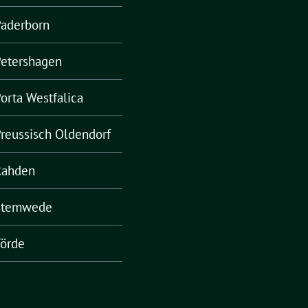
Paderborn
Petershagen
orta Westfalica
reussisch Oldendorf
Rahden
Stemwede
örde