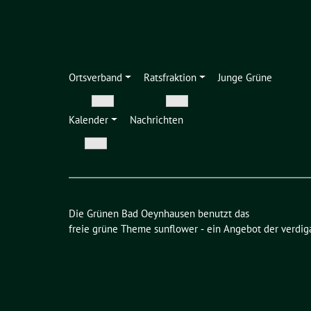
Ortsverband
Ratsfraktion
Junge Grüne
Zeige
Zeige
Kalender
Nachrichten
Untermenü
Untermenü
Zeige
Untermenü
Die Grünen Bad Oeynhausen benutzt das
freie grüne Theme
sunflower
‐ ein Angebot der
verdig