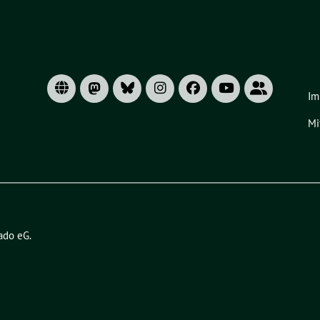
Im
Mi
ado eG
.