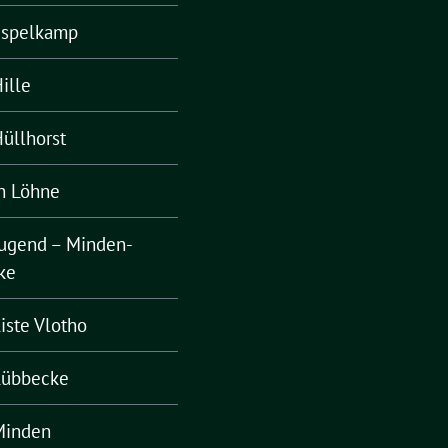
Espelkamp
ille
üllhorst
n Löhne
ugend – Minden-
ke
iste Vlotho
Lübbecke
Minden