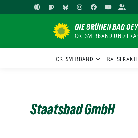
Weiter
zum
Inhalt
DIE GRÜNEN BAD OE
ORTSVERBAND UND FRA
ORTSVERBAND
RATSFRAKT
Zeige
Untermenü
Staatsbad GmbH