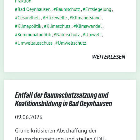
Fraktion
Bad Oeynhausen
,
Baumschutz
,
Entsiegelung
,
Gesundheit
,
Hitzewelle
,
Klimanotstand
,
Klimapolitik
,
Klimaschutz
,
Klimawandel
,
Kommunalpolitik
,
Naturschutz
,
Umwelt
,
Umweltausschuss
,
Umweltschutz
WEITERLESEN
Entfall der Baumschutzsatzung und
Koalitionsbildung in Bad Oeynhausen
09.06.2026
Grüne kritisieren Abschaffung der
Baumschutzsatzung und stellen CDU-