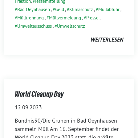
Fraktion
,
Pressemitteilung
Bad Oeynhausen
,
Geld
,
Klimaschutz
,
Müllabfuhr
,
Mülltrennung
,
Müllvermeidung
,
Presse
,
Umweltausschuss
,
Umweltschutz
WEITERLESEN
World Cleanup Day
12.09.2023
Bündnis90/Die Grünen in Bad Oeynhausen
sammeln Müll Am 16. September findet der
World Cleanup Day 2023 statt, die größte