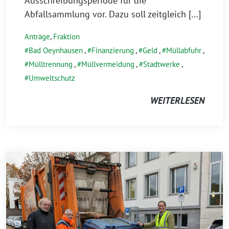
Ausschreibungsperiode für die
Abfallsammlung vor. Dazu soll zeitgleich […]
Anträge
,
Fraktion
Bad Oeynhausen
,
Finanzierung
,
Geld
,
Müllabfuhr
,
Mülltrennung
,
Müllvermeidung
,
Stadtwerke
,
Umweltschutz
WEITERLESEN