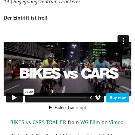
14 | Begegnungszentrum Druckerei
Der Eintritt ist frei!
BIKES vs CARS TRAILER
from
WG Film
on
Vimeo
.