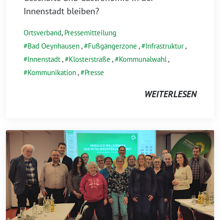
Innenstadt bleiben?
Ortsverband
,
Pressemitteilung
Bad Oeynhausen
,
Fußgängerzone
,
Infrastruktur
,
Innenstadt
,
Klosterstraße
,
Kommunalwahl
,
Kommunikation
,
Presse
WEITERLESEN