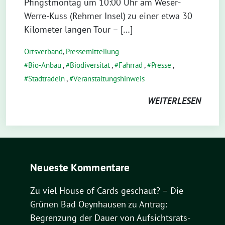
Pfingstmontag um 10:00 Uhr am Weser-
Werre-Kuss (Rehmer Insel) zu einer etwa 30
Kilometer langen Tour – […]
Ortsverband
,
Pressemitteilung
Bio-Anbau
,
Biodiversität
,
Fahrrad
,
Presse
,
Stadtradeln
,
Veranstaltungshinweis
WEITERLESEN
Neueste Kommentare
Zu viel House of Cards geschaut? – Die
Grünen Bad Oeynhausen
zu
Antrag:
Begrenzung der Dauer von Aufsichtsrats-