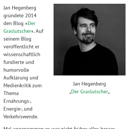
Jan Hegenberg
gründete 2014
den Blog »
Der
Graslutscher
«. Auf
seinem Blog
veröffentlicht er
wissenschaftlich
fundierte und
humorvolle
Aufklärung und
Jan Hegenberg
Medienkritik zum
„
Der Graslutscher
„
Thema
Ernährungs-,
Energie-, und
Verkehrswende.
Mal angenommen es war nicht früher alles besser –