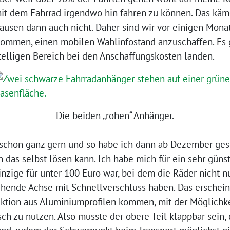
mit dem Fahrrad irgendwo hin fahren zu können. Das käm
ausen dann auch nicht. Daher sind wir vor einigen Mon
mmen, einen mobilen Wahlinfostand anzuschaffen. Es gi
telligen Bereich bei den Anschaffungskosten landen.
Die beiden „rohen“ Anhänger.
h schon ganz gern und so habe ich dann ab Dezember gesc
das selbst lösen kann. Ich habe mich für ein sehr güns
inzige für unter 100 Euro war, bei dem die Räder nicht n
hende Achse mit Schnellverschluss haben. Das erscheint
ktion aus Aluminiumprofilen kommen, mit der Möglichke
isch zu nutzen. Also musste der obere Teil klappbar sei