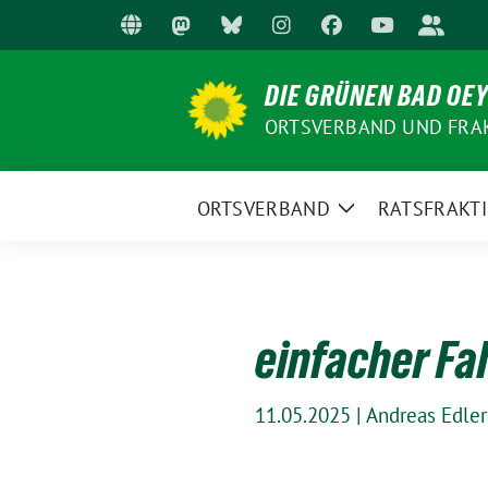
Weiter
zum
Inhalt
DIE GRÜNEN BAD OE
ORTSVERBAND UND FRA
ORTSVERBAND
RATSFRAKT
Zeige
Untermenü
einfacher Fa
11.05.2025
|
Andreas Edler