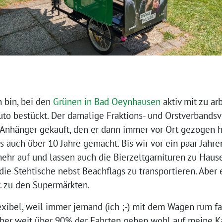
 bin, bei den
Grünen in Bad Oeynhausen
aktiv mit zu ar
to bestückt. Der damalige Fraktions- und Orstverbandsv
Anhänger gekauft, den er dann immer vor Ort gezogen ha
as auch über 10 Jahre gemacht. Bis wir vor ein paar Jahr
mehr auf und lassen auch die Bierzeltgarnituren zu Hause
 die Stehtische nebst Beachflags zu transportieren. Ab
. zu den Supermärkten.
lexibel, weil immer jemand (ich ;-) mit dem Wagen rum 
aber weit über 90% der Fahrten gehen wohl auf meine 