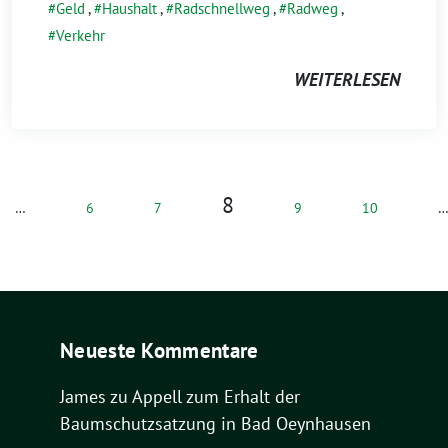
Geld
,
Haushalt
,
Radschnellweg
,
Radweg
,
Verkehr
WEITERLESEN
8
…
6
7
9
10
Neueste Kommentare
James
zu
Appell zum Erhalt der
Baumschutzsatzung in Bad Oeynhausen