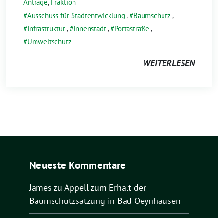
Anträge
,
Fraktion
Ausschuss für Stadtentwicklung
,
Baumschutz
,
Infrastruktur
,
Innenstadt
,
Portastraße
,
Umweltschutz
WEITERLESEN
Neueste Kommentare
James
zu
Appell zum Erhalt der
Baumschutzsatzung in Bad Oeynhausen