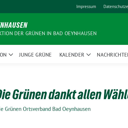
Impressum
Datenschutze
YNHAUSEN
KTION DER GRÜNEN IN BAD OEYNHAUSEN
ION
JUNGE GRÜNE
KALENDER
NACHRICHTE
Zeige
Zeige
Untermenü
Untermenü
ie Grünen dankt allen Wäh
ie Grünen Ortsverband Bad Oeynhausen