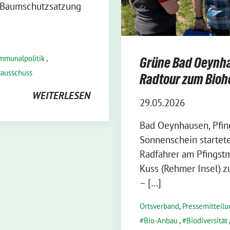
 Baumschutzsatzung
mmunalpolitik
,
Grüne Bad Oeynha
ausschuss
Radtour zum Bio
WEITERLESEN
29.05.2026
Bad Oeynhausen, Pfin
Sonnenschein startet
Radfahrer am Pfingst
Kuss (Rehmer Insel) z
– […]
Ortsverband
,
Pressemitteilu
Bio-Anbau
,
Biodiversität