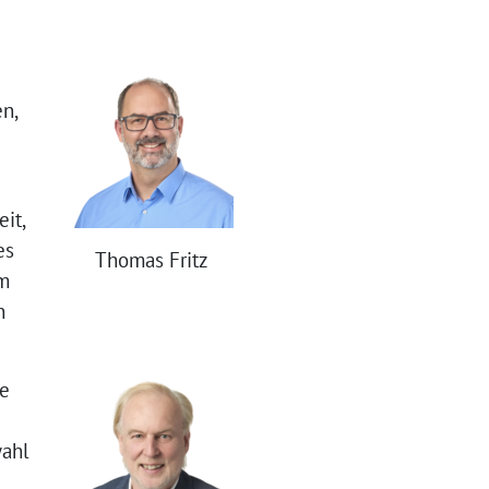
n,
it,
es
Thomas Fritz
Im
n
ne
wahl