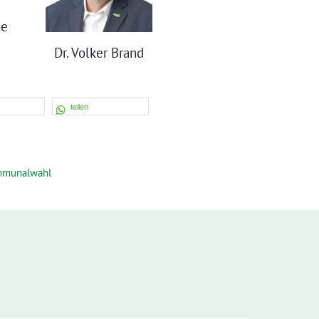
he
Dr. Volker Brand
teilen
munalwahl