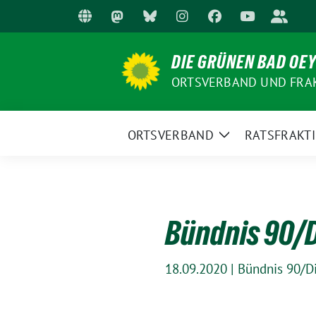
Weiter
zum
Inhalt
DIE GRÜNEN BAD OE
ORTSVERBAND UND FRA
ORTSVERBAND
RATSFRAKT
Zeige
Untermenü
Bündnis 90/D
18.09.2020
|
Bündnis 90/D