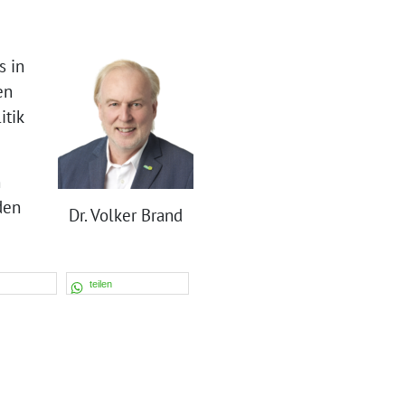
s in
en
itik
n
den
Dr. Volker Brand
teilen