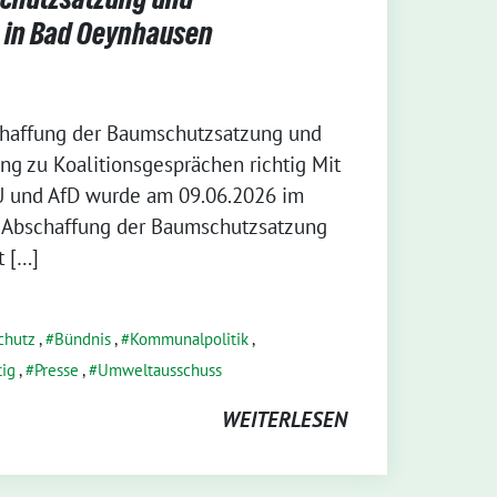
g in Bad Oeynhausen
schaffung der Baumschutzsatzung und
ng zu Koalitionsgesprächen richtig Mit
 und AfD wurde am 09.06.2026 im
 Abschaffung der Baumschutzsatzung
t […]
chutz
,
Bündnis
,
Kommunalpolitik
,
tig
,
Presse
,
Umweltausschuss
WEITERLESEN