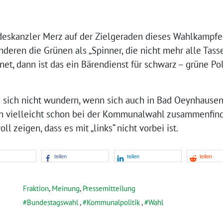
eskanzler Merz auf der Zielgeraden dieses Wahlkampfe
deren die Grünen als „Spinner, die nicht mehr alle Tass
et, dann ist das ein Bärendienst für schwarz – grüne Pol
rd sich nicht wundern, wenn sich auch in Bad Oeynhause
gen vielleicht schon bei der Kommunalwahl zusammenfin
l zeigen, dass es mit „links“ nicht vorbei ist.
teilen
teilen
teilen
Fraktion
,
Meinung
,
Pressemitteilung
Bundestagswahl
,
Kommunalpolitik
,
Wahl