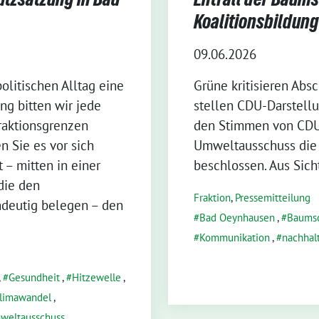
Koalitionsbildun
09.06.2026
politischen Alltag eine
Grüne kritisieren Ab
ung bitten wir jede
stellen CDU-Darstellu
raktionsgrenzen
den Stimmen von CDU
n Sie es vor sich
Umweltausschuss die
 – mitten in einer
beschlossen. Aus Sich
die den
Fraktion
,
Pressemitteilung
eutig belegen – den
Bad Oeynhausen
,
Baums
Kommunikation
,
nachhal
,
Gesundheit
,
Hitzewelle
,
limawandel
,
weltausschuss
,