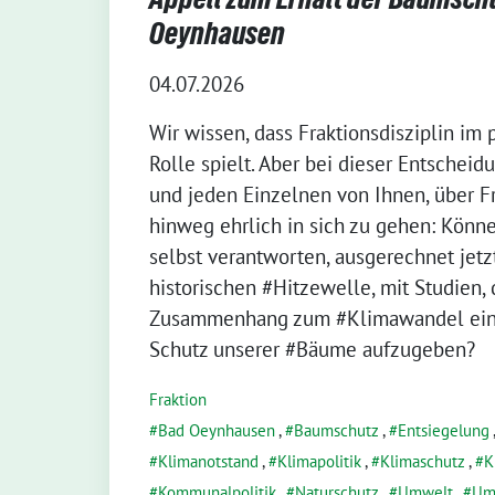
Oeynhausen
04.07.2026
Wir wissen, dass Fraktionsdisziplin im 
Rolle spielt. Aber bei dieser Entscheid
und jeden Einzelnen von Ihnen, über F
hinweg ehrlich in sich zu gehen: Könne
selbst verantworten, ausgerechnet jetzt
historischen #Hitzewelle, mit Studien, 
Zusammenhang zum #Klimawandel eind
Schutz unserer #Bäume aufzugeben?
Fraktion
Bad Oeynhausen
,
Baumschutz
,
Entsiegelung
Klimanotstand
,
Klimapolitik
,
Klimaschutz
,
K
Kommunalpolitik
,
Naturschutz
,
Umwelt
,
Um