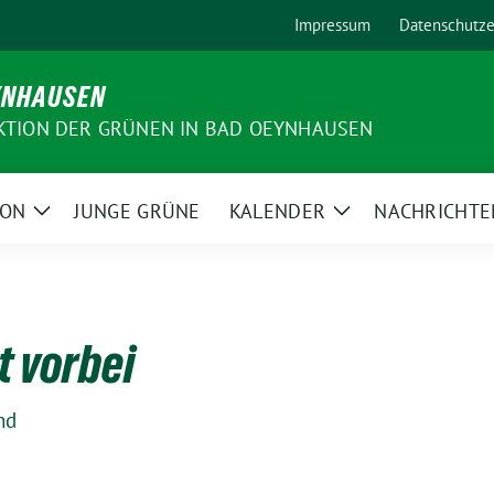
Impressum
Datenschutze
YNHAUSEN
KTION DER GRÜNEN IN BAD OEYNHAUSEN
ION
JUNGE GRÜNE
KALENDER
NACHRICHTE
Zeige
Zeige
Untermenü
Untermenü
t vorbei
nd