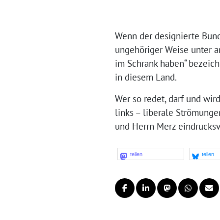
Wenn der designierte Bund
ungehöriger Weise unter an
im Schrank haben“ bezeichn
in diesem Land.
Wer so redet, darf und wi
links – liberale Strömun
und Herrn Merz eindrucksvol
teilen
teilen