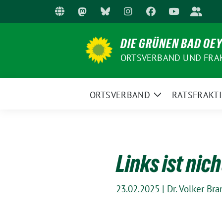
Weiter
zum
Inhalt
DIE GRÜNEN BAD OE
ORTSVERBAND UND FRA
ORTSVERBAND
RATSFRAKT
Zeige
Untermenü
Links ist nich
23.02.2025
|
Dr. Volker Bra