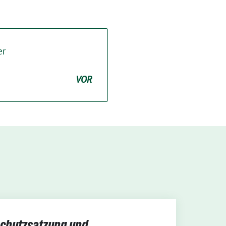
er
VOR
schutzsatzung und