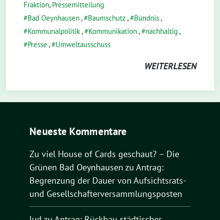
Fraktion
,
Pressemitteilung
Bad Oeynhausen
,
Baumschutz
,
Bündnis
,
Kommunalpolitik
,
Kommunikation
,
nachhaltig
,
Presse
,
Umweltausschuss
WEITERLESEN
Neueste Kommentare
Zu viel House of Cards geschaut? – Die
Grünen Bad Oeynhausen
zu
Antrag:
Begrenzung der Dauer von Aufsichtsrats-
und Gesellschafterversammlungsposten
lud
zu
Antrag: Rückbau städtischer