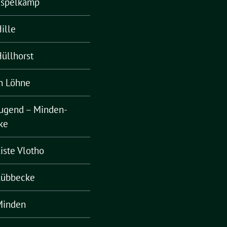
Espelkamp
ille
üllhorst
n Löhne
ugend – Minden-
ke
iste Vlotho
Lübbecke
Minden