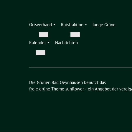
Ortsverband
Ratsfraktion
Junge Grüne
Zeige
Zeige
Kalender
Nachrichten
Untermenü
Untermenü
Zeige
Untermenü
Die Grünen Bad Oeynhausen benutzt das
freie grüne Theme
sunflower
‐ ein Angebot der
verdig