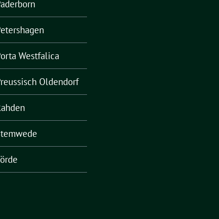
Paderborn
Petershagen
orta Westfalica
reussisch Oldendorf
Rahden
Stemwede
örde