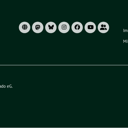
Im
Mi
ado eG
.