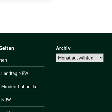
Seiten
Archiv
Archiv
ünen
– Landtag NRW
– Minden-Lübbecke
– NRW