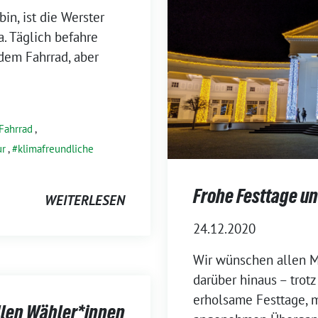
bin, ist die Werster
. Täglich befahre
 dem Fahrrad, aber
Fahrrad
,
ur
,
klimafreundliche
Frohe Festtage u
WEITERLESEN
24.12.2020
Wir wünschen allen 
darüber hinaus – trot
erholsame Festtage, 
llen Wähler*innen