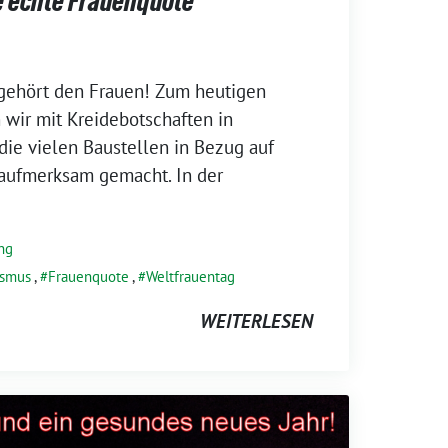
e echte Frauenquote
 gehört den Frauen! Zum heutigen
wir mit Kreidebotschaften in
ie vielen Baustellen in Bezug auf
aufmerksam gemacht. In der
ng
ismus
,
Frauenquote
,
Weltfrauentag
WEITERLESEN