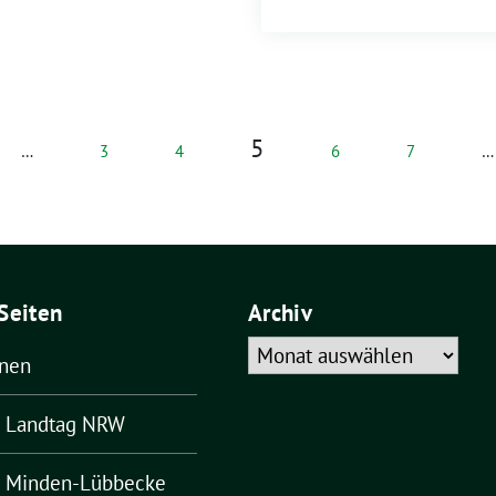
5
…
3
4
6
7
…
Seiten
Archiv
Archiv
ünen
– Landtag NRW
– Minden-Lübbecke