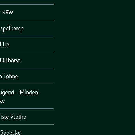
– NRW
Espelkamp
ille
üllhorst
n Löhne
ugend – Minden-
ke
iste Vlotho
Lübbecke