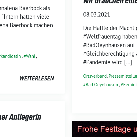
Wir brauchen ein
Annalena Baerbock als
08.03.2021
 “Intern hatten viele
alena Baerbock machen
Die Hälfte der Macht
#Weltfrauentag haben 
#BadOeynhausen auf d
#Gleichberechtigung 
rkandidatin
,
Wahl
,
#Pandemie wird […]
Ortsverband
,
Pressemitteilu
WEITERLESEN
Bad Oeynhausen
,
Femin
ner Anliegerin