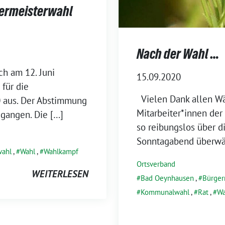
germeisterwahl
Nach der Wahl …
h am 12. Juni
15.09.2020
 für die
Vielen Dank allen Wä
 aus. Der Abstimmung
Mitarbeiter*innen de
egangen. Die […]
so reibungslos über 
Sonntagabend überwäl
ahl
,
Wahl
,
Wahlkampf
Ortsverband
WEITERLESEN
Bad Oeynhausen
,
Bürger
Kommunalwahl
,
Rat
,
Wa