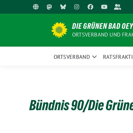
Weiter
zum
Inhalt
DIE GRÜNEN BAD OE
ORTSVERBAND UND FRA
ORTSVERBAND
RATSFRAKT
Zeige
Untermenü
Bündnis 90/Die Grün