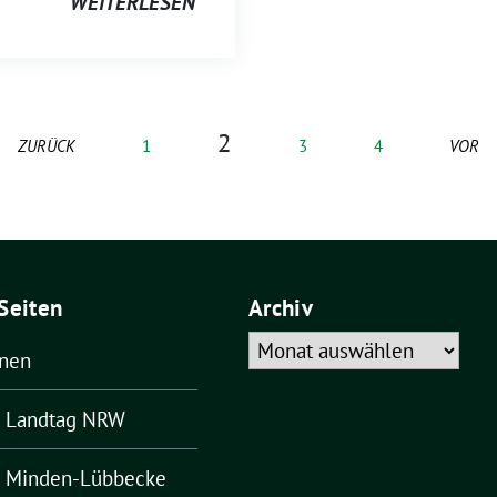
WEITERLESEN
2
ZURÜCK
1
3
4
VOR
Seiten
Archiv
Archiv
ünen
– Landtag NRW
– Minden-Lübbecke