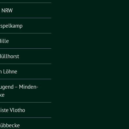
– NRW
Espelkamp
ille
üllhorst
n Löhne
ugend – Minden-
ke
iste Vlotho
Lübbecke