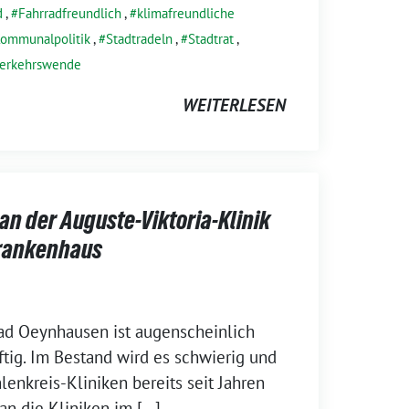
d
,
Fahrradfreundlich
,
klimafreundliche
ommunalpolitik
,
Stadtradeln
,
Stadtrat
,
erkehrswende
WEITERLESEN
n der Auguste-Viktoria-Klinik
rankenhaus
ad Oeynhausen ist augenscheinlich
ftig. Im Bestand wird es schwierig und
enkreis-Kliniken bereits seit Jahren
an die Kliniken im […]