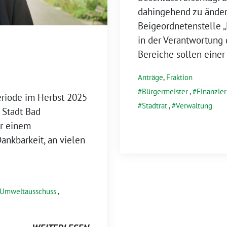
dahingehend zu ändern
Beigeordnetenstelle „B
in der Verantwortung
Bereiche sollen einer
Anträge
,
Fraktion
Bürgermeister
,
Finanzie
eriode im Herbst 2025
Stadtrat
,
Verwaltung
 Stadt Bad
r einem
ankbarkeit, an vielen
Umweltausschuss
,