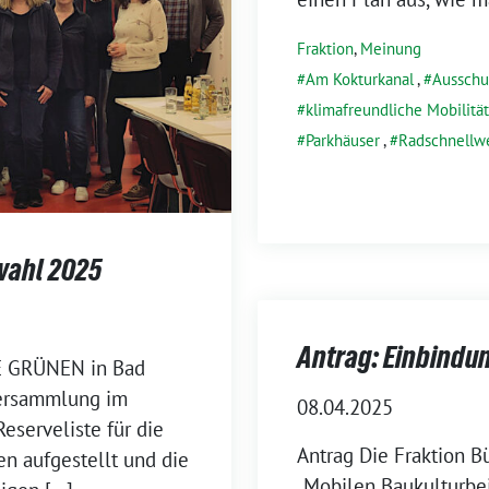
Fraktion
,
Meinung
Am Kokturkanal
,
Ausschu
klimafreundliche Mobilität
Parkhäuser
,
Radschnellw
wahl 2025
Antrag: Einbindu
E GRÜNEN in Bad
versammlung im
08.04.2025
eserveliste für die
Antrag Die Fraktion B
 aufgestellt und die
„Mobilen Baukulturbei