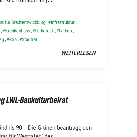
ss für Stadtentwicklung
,
Infrastruktur
,
,
Krankenhaus
,
Parkdruck
,
Parken
,
eg
,
RS3
,
Stadtrat
WEITERLESEN
ng LWL-Baukulturbeirat
ündnis 90 – Die Grünen beantragt, den
rat für Westfalen“ des