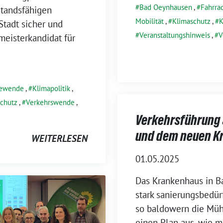
Bad Oeynhausen
,
Fahrra
tandsfähigen
Mobilität
,
Klimaschutz
,
K
Stadt sicher und
Veranstaltungshinweis
,
V
meisterkandidat für
iewende
,
Klimapolitik
,
chutz
,
Verkehrswende
,
Verkehrsführung a
und dem neuen K
WEITERLESEN
01.05.2025
Das Krankenhaus in B
stark sanierungsbedür
so baldowern die Mühl
einen Plan aus, wie m