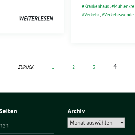
Krankenhaus
,
Mühlenkrei
Verkehr
,
Verkehrswende
WEITERLESEN
4
ZURÜCK
1
2
3
Seiten
Archiv
Archiv
ünen