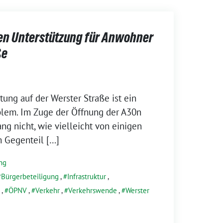
ren Unterstützung für Anwohner
ße
tung auf der Werster Straße ist ein
lem. Im Zuge der Öffnung der A30n
ang nicht, wie vielleicht von einigen
m Gegenteil […]
ng
Bürgerbeteiligung
,
Infrastruktur
,
,
ÖPNV
,
Verkehr
,
Verkehrswende
,
Werster