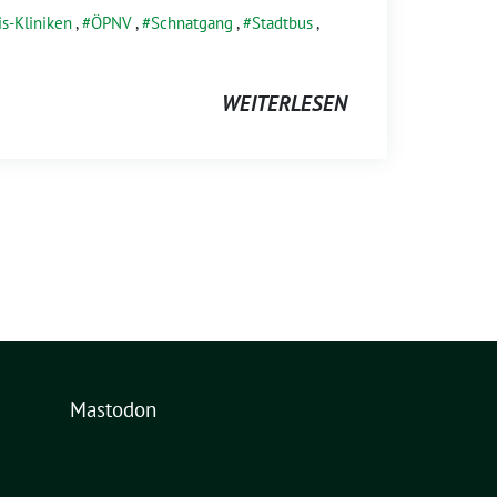
s-Kliniken
,
ÖPNV
,
Schnatgang
,
Stadtbus
,
WEITERLESEN
Mastodon