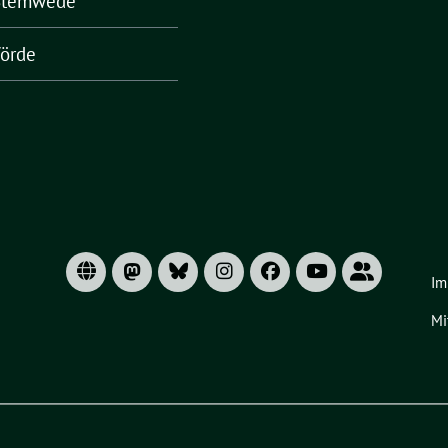
Stemwede
örde
Im
Mi