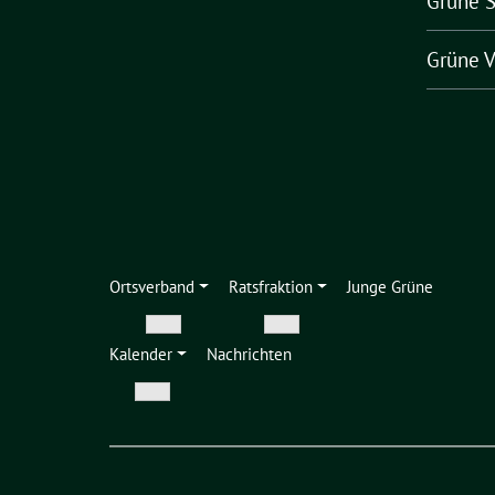
Grüne 
Grüne V
Ortsverband
Ratsfraktion
Junge Grüne
Zeige
Zeige
Kalender
Nachrichten
Untermenü
Untermenü
Zeige
Untermenü