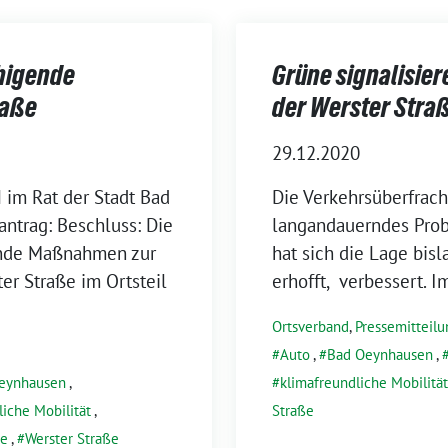
higende
Grüne signalisie
raße
der Werster Stra
29.12.2020
im Rat der Stadt Bad
Die Verkehrsüberfrach
antrag: Beschluss: Die
langandauerndes Prob
ende Maßnahmen zur
hat sich die Lage bisl
er Straße im Ortsteil
erhofft, verbessert. I
Ortsverband
,
Pressemitteilu
Auto
,
Bad Oeynhausen
,
eynhausen
,
klimafreundliche Mobilität
liche Mobilität
,
Straße
de
,
Werster Straße