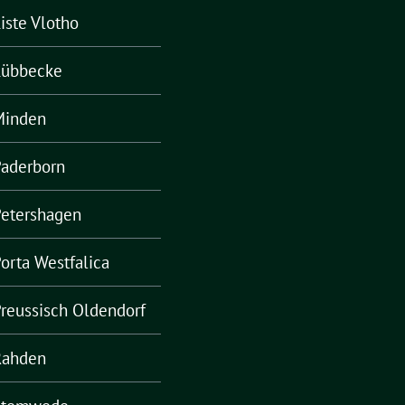
iste Vlotho
Lübbecke
Minden
Paderborn
Petershagen
orta Westfalica
reussisch Oldendorf
Rahden