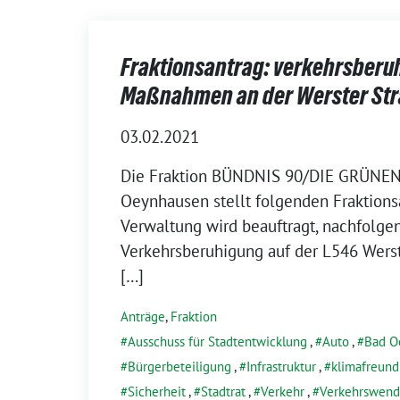
Fraktionsantrag: verkehrsberu
Maßnahmen an der Werster St
03.02.2021
Die Fraktion BÜNDNIS 90/DIE GRÜNEN 
Oeynhausen stellt folgenden Fraktions
Verwaltung wird beauftragt, nachfolg
Verkehrsberuhigung auf der L546 Werst
[…]
Anträge
,
Fraktion
Ausschuss für Stadtentwicklung
,
Auto
,
Bad O
Bürgerbeteiligung
,
Infrastruktur
,
klimafreund
Sicherheit
,
Stadtrat
,
Verkehr
,
Verkehrswen