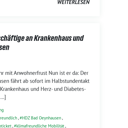
WEITERLESEN
eschäftige an Krankenhaus und
sen
hr mit Anwohnerfrust Nun ist er da: Der
sen fährt ab sofort im Halbstundentakt
 Krankenhaus und Herz- und Diabetes-
[…]
ng
freundlich
,
HDZ Bad Oeynhausen
,
bticket
,
klimafreundliche Mobilität
,