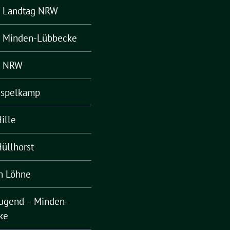
– Landtag NRW
– Minden-Lübbecke
– NRW
Espelkamp
ille
üllhorst
n Löhne
ugend – Minden-
ke