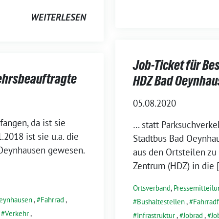
WEITERLESEN
Job-Ticket für B
ehrsbeauftragte
HDZ Bad Oeynhau
05.08.2020
angen, da ist sie
… statt Parksuchverke
2018 ist sie u.a. die
Stadtbus Bad Oeynhau
 Oeynhausen gewesen.
aus den Ortsteilen zu
Zentrum (HDZ) in die 
Ortsverband
,
Pressemitteilu
eynhausen
,
Fahrrad
,
Bushaltestellen
,
Fahrrad
,
Verkehr
,
Infrastruktur
,
Jobrad
,
Jo