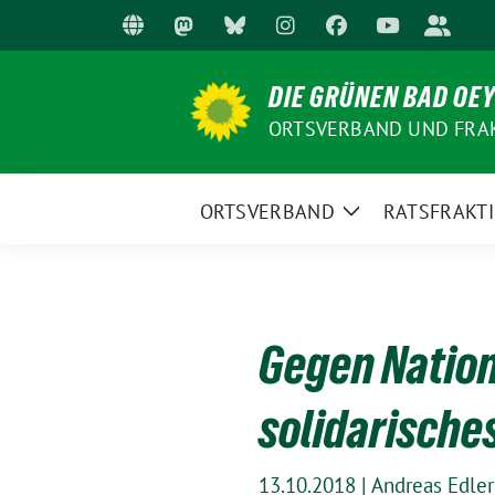
Weiter
zum
Inhalt
DIE GRÜNEN BAD OE
ORTSVERBAND UND FRA
ORTSVERBAND
RATSFRAKT
Zeige
Untermenü
Gegen Nation
solidarische
13.10.2018
|
Andreas Edler