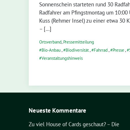
Sonnenschein starteten rund 30 Radfa
Radfahrer am Pfingstmontag um 10:00
Kuss (Rehmer Insel) zu einer etwa 30 
– […]
Ortsverband
,
Pressemitteilung
Bio-Anbau
,
Biodiversität
,
Fahrrad
,
Presse
,
Veranstaltungshinweis
Neueste Kommentare
Zu viel House of Cards geschaut? – Die