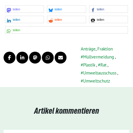
teilen
teilen
teilen
teilen
teilen
teilen
teilen
Anträge
,
Fraktion
Müllvermeidung
,
Plastik
,
Rat
,
Umweltausschuss
,
Umweltschutz
Artikel kommentieren